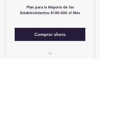
Plan para la Mayoria de los
Establecimientos $180.000 el Mes
Comprar ahora
Soporte en linea Lunes a
Sábado de 8am a 12M
Soporte via Mail 24/7
Plan VIP
Copias de seguridad en la
360$
Nube
$
360
Zetas sincronizadas con MEGA
al celular del Propietario
Cada mes
Ideal para Clientes con Soporte
Prioritario $360.000 el mes